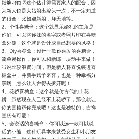
婚嫁习俗，这个估计得需要家人的配合，因
后一个：
无
ꄲ
为新人也是大姑娘出嫁头一次，不一定知道
的很全！比如迎新娘，拜天地等。
2、个性喜糖盒：这个就显示婚礼的主角是
你们，可以将你妹的名字或者照片印在喜糖
盒外侧，这个就是设计成自己想要的风格！
3、Diy喜糖盒：设计一款你喜爱的喜糖盒，
简单易操作，你可以和新郎一块动手来做！
虽说比较浪费时间，但是新人将喜悦装进喜
糖盒中，并新手赠予来客，也是一种幸福分
享啊！怎么让人舍得去拆开呢！
4、花轿喜糖盒：这个就是仿古代的上花
轿，虽然现在人已经不上花轿了，那么就让
你的喜糖帮你完成吧！这也是独特的，吉祥
喜庆有可爱！
5、会说话的喜糖盒：你可以选一款可以说
话的小熊，这种玩具本来就受女生和小朋友