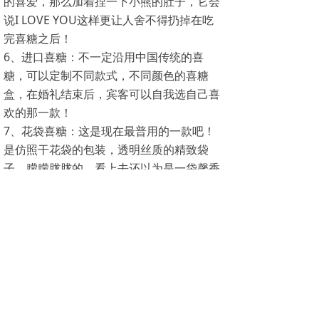
的喜爱，那么加着捏一下小熊的肚子，它会
说I LOVE YOU这样更让人舍不得扔掉在吃
完喜糖之后！
6、进口喜糖：不一定沿用中国传统的喜
糖，可以定制不同款式，不同颜色的喜糖
盒，在婚礼结束后，宾客可以自我选自己喜
欢的那一款！
7、花袋喜糖：这是现在最普用的一款吧！
是仿照干花袋的包装，透明丝质的精致袋
子，朦朦胧胧的，看上去还以为是一袋馨香
的干花，精致得让人不忍拆开，而拆开后就
是让你惊喜的喜糖。
安徽雷纳贸易发展有限公司
专注于喜庆产品研究、开发、生产及销售